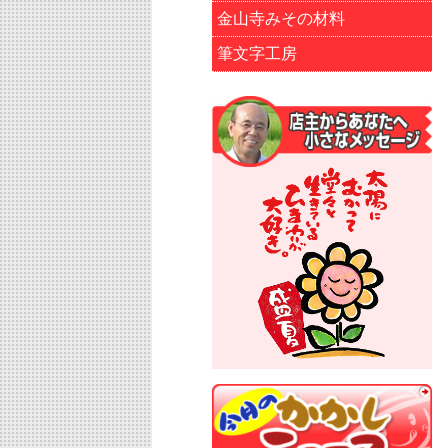
金山寺みその材料
筆文字工房