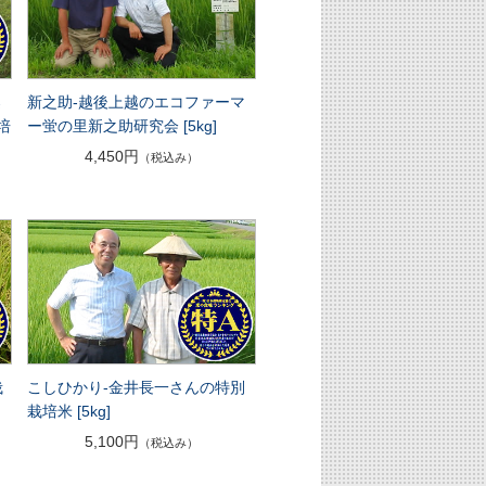
契
新之助-越後上越のエコファーマ
培
ー蛍の里新之助研究会 [5kg]
4,450円
（税込み）
栽
こしひかり-金井長一さんの特別
の
栽培米 [5kg]
5,100円
（税込み）