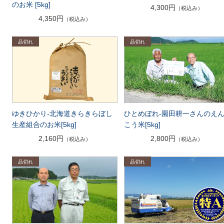
のお米 [5kg]
4,300円
（税込み）
4,350円
（税込み）
ゆきひかり-北海道きらきらぼし
ひとめぼれ-園田耕一さんのえ
生産組合のお米[5kg]
こう米[5kg]
2,160円
2,800円
（税込み）
（税込み）