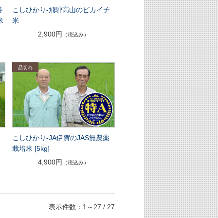
特
こしひかり-飛騨高山のピカイチ
米
米
2,900円
（税込み）
農
こしひかり-JA伊賀のJAS無農薬
栽培米 [5kg]
4,900円
（税込み）
表示件数：1～27 / 27