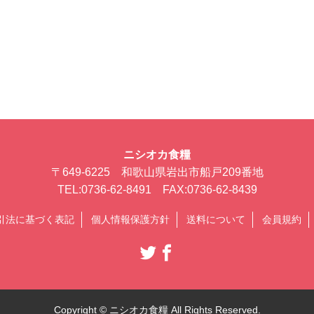
ニシオカ食糧
〒649-6225 和歌山県岩出市船戸209番地
TEL:0736-62-8491 FAX:0736-62-8439
引法に基づく表記
個人情報保護方針
送料について
会員規約
Copyright © ニシオカ食糧 All Rights Reserved.