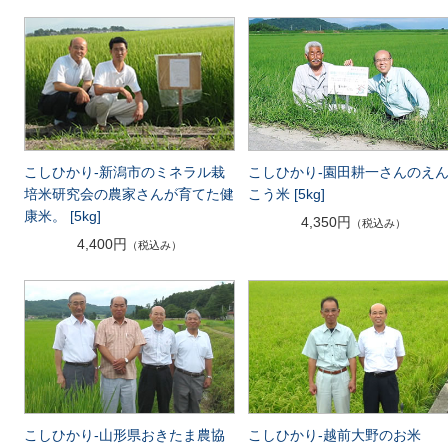
こしひかり-新潟市のミネラル栽
こしひかり-園田耕一さんのえ
培米研究会の農家さんが育てた健
こう米 [5kg]
康米。 [5kg]
4,350円
（税込み）
4,400円
（税込み）
こしひかり-山形県おきたま農協
こしひかり-越前大野のお米