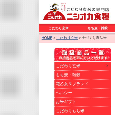
こだわり玄米
もち麦・雑穀
HOME
こだわり玄米
土づくり農法米
こだわり玄米
もち麦・雑穀
花乙女＆ブランド
ヘルシー
お米ギフト
こだわりもち米