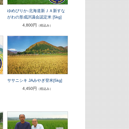
ゆめぴりか-北海道新ＪＡ新すな
がわの形成評議会認定米 [5kg]
4,800円
（税込み）
ササニシキ JAみやぎ登米[5kg]
ら
4,450円
（税込み）