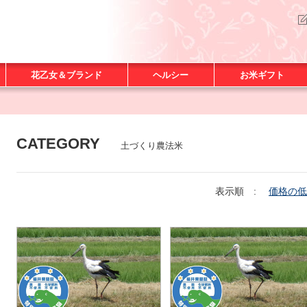
花乙女＆ブランド
ヘルシー
お米ギフト
CATEGORY
土づくり農法米
表示順 :
価格の低