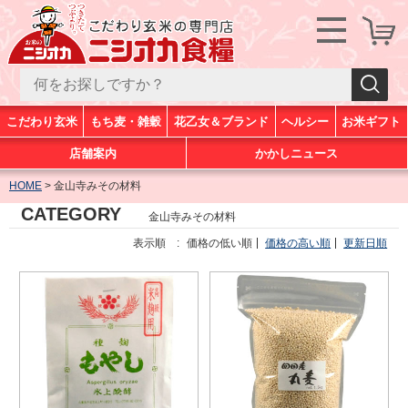
こだわり玄米
もち麦・雑穀
花乙女＆ブランド
ヘルシー
お米ギフト
店舗案内
かかしニュース
HOME
金山寺みその材料
CATEGORY
金山寺みその材料
表示順 :
価格の低い順
価格の高い順
更新日順