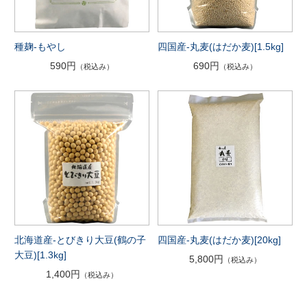
種麹-もやし
四国産-丸麦(はだか麦)[1.5kg]
590円
690円
（税込み）
（税込み）
北海道産-とびきり大豆(鶴の子
四国産-丸麦(はだか麦)[20kg]
大豆)[1.3kg]
5,800円
（税込み）
1,400円
（税込み）