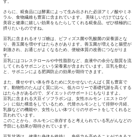
す。
さらに、糀食品には酵素によって生み出された必須アミノ酸やミネ
ラル、食物繊維も豊富に含まれています。 美味しいだけではなく、
美容と健康に嬉しい効果をもたらしてくれる糀食品。ぜひ積極的に
摂りたいものですね。
豆乳に含まれるオリゴ糖は、ビフィズス菌や乳酸菌の栄養源とな
り、善玉菌を増やすはたらきがあります。善玉菌が増えると腸壁が
刺激され、お通じがよくなるため、便秘体質の改善につながりま
す。
豆乳にはコレステロールや中性脂肪など、血液中の余分な脂質を流
してくれるサポニンという栄養素が含まれています。豆乳を飲む
と、サポニンによる肥満防止の効果が期待できます。
また、痩せやすい体を作るために欠かせないたんぱく質も豊富で
す。動物性のたんぱく質に比べ、低カロリーで基礎代謝を高くする
はたらきがあるので、ダイエットのサポートにもなりますよ。
豆乳に含まれる大豆イソフラボンは、女性ホルモン（エストロゲ
ン）に似た構造をしているため、代替ホルモンとして排卵や月経、
乳腺などの機能や、女性らしい体づくりのサポートをしてくれると
言われています。
このことから、ホルモンに依存すると考えられている乳がんなどの
予防にも効果が期待されています。
豆乳甘酒は、健康な身体を維持し、免疫力を高めることができるス