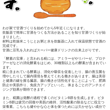
わが家で甘酒づくりを始めてから5年近くになります。
炊飯器で簡単に甘酒をつくる方法があることを知り甘酒づくりが始
まりました。
材料は乾燥米こうじとお粥と水を炊飯器に入れて保温状態で甘酒の
完成です。
甘酒に豆乳を入れればスーパー健康ドリンクの出来上がりです。
「酵素の宝庫」と言われる糀には、アミラーゼやリパーゼ、プロテ
アーゼなどの消化酵素をはじめ、30種類以上もの酵素が含まれてい
ます。
糀に含まれている酵素は、消化や吸収を促進したり、腸の善玉菌を
増やしたりして腸内環境を整えてくれる働きがあります。腸は美容
と健康の鍵を握る臓器。腸の働きが活性化することによって、肥満
防止や美肌作り、免疫力アップといった、体まるごとのアンチエイ
ジング効果が期待できます。
また、糀菌は発酵の過程で多くのビタミンB群を生成します。ビタ
ミンB群は疲労の回復や美肌の維持、活性酸素の除去などに役立つ
栄養素。こちらも健やかな心と体を保つためには欠かせない成分で