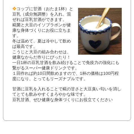
❖
コップに甘酒（おたま1杯）と
豆乳（成分無調整）を入れ、混
ぜれば豆乳甘酒ができます。
糀菌と大豆のイソブラポンが健
康な身体づくりにお役に立ちま
す。
冬は温めて、夏は冷やして飲め
ば最高です。
こうじと大豆の組み合わせは、
健康なからだ作りにぴったり！
一日1杯の豆乳甘酒を飲み続けることで免疫力の強化にも
繋がるスーパー健康ドリンクです。
１回作れば約10日間飲めますので、1杯の価格は100円程
度になり、とってもリーズナブルです。
甘酒に豆乳を入れることで糀の甘さと大豆臭い匂いを消し
てとても飲みやすくまろやかな味です。
豆乳甘酒、ぜひ健康な身体づくりにお役立てください