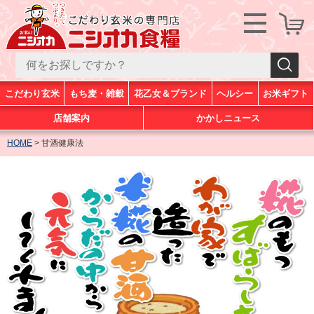
こだわり玄米
もち麦・雑穀
花乙女＆ブランド
ヘルシー
お米ギフト
店舗案内
かかしニュース
HOME
甘酒健康法