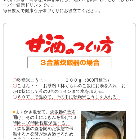
ーパー健康ドリンクです。
毎日飲んで健康な身体づくりにお役立てください。
〇
乾燥米こうじ・・・・・３００ｇ（800円相当）
〇
ごはん・・・お茶碗１杯ぐらいのご飯にお湯を入れ、お
かゆ状にして釜の3合のラインまで水を加える。
〇
６０℃まで温めて、その中に乾燥米こうじを入れる。
●
よくかき混ぜて、
炊飯器の蓋を
開け
、その上に
ふきんを掛けて8
時間～10時間程度保温する。
（炊飯器の蓋を閉めた状態で保
温すると発酵が進み過ぎるため