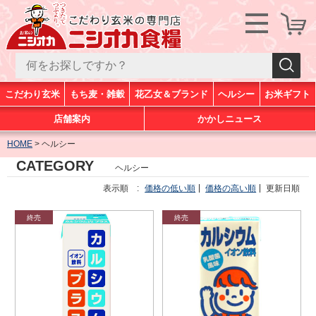
こだわり玄米
もち麦・雑穀
花乙女＆ブランド
ヘルシー
お米ギフト
店舗案内
かかしニュース
HOME
ヘルシー
CATEGORY
ヘルシー
表示順 :
価格の低い順
価格の高い順
更新日順