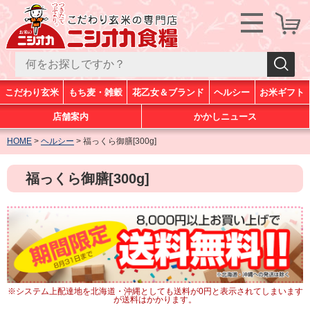
こだわり玄米
もち麦・雑穀
花乙女＆ブランド
ヘルシー
お米ギフト
店舗案内
かかしニュース
HOME
ヘルシー
福っくら御膳[300g]
福っくら御膳[300g]
※システム上配達地を北海道・沖縄としても送料が0円と表示されてしまいます
が送料はかかります。