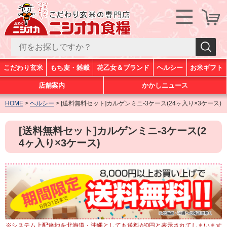
こだわり玄米
もち麦・雑穀
花乙女＆ブランド
ヘルシー
お米ギフト
店舗案内
かかしニュース
HOME
ヘルシー
[送料無料セット]カルゲンミニ-3ケース(24ヶ入り×3ケース)
[送料無料セット]カルゲンミニ-3ケース(2
4ヶ入り×3ケース)
※システム上配達地を北海道・沖縄としても送料が0円と表示されてしまいます