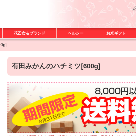
花乙女＆ブランド
ヘルシー
お米ギフト
g]
有田みかんのハチミツ[600g]