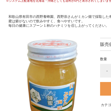
※システム上配達地を北海道・沖縄としても送料が0円と表示されてしまいま
和歌山県有田市の西野養蜂園、西野崇さんがミカン畑で採取した
蜜は癖がないので飲みやすく、食べやすいです。
毎日の健康にスプーン１杯のハチミツを召し上がってください。
販売
数量
-
カテ