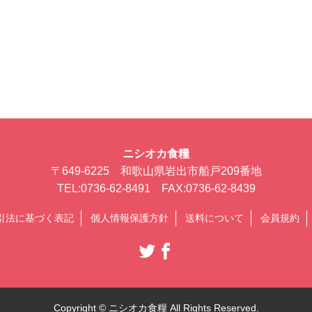
ニシオカ食糧
〒649-6225 和歌山県岩出市船戸209番地
TEL:0736-62-8491 FAX:0736-62-8439
引法に基づく表記
個人情報保護方針
送料について
会員規約
Copyright © ニシオカ食糧 All Rights Reserved.