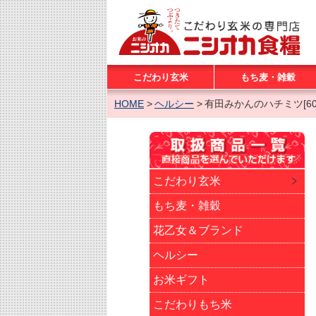
こだわり玄米
もち麦・雑穀
HOME
ヘルシー
有田みかんのハチミツ[600
こだわり玄米
もち麦・雑穀
花乙女＆ブランド
ヘルシー
お米ギフト
こだわりもち米