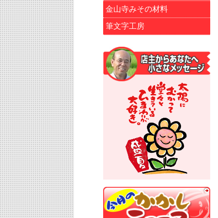
金山寺みその材料
筆文字工房