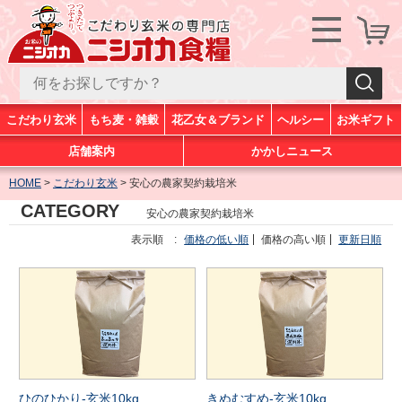
こだわり玄米
もち麦・雑穀
花乙女＆ブランド
ヘルシー
お米ギフト
店舗案内
かかしニュース
HOME
こだわり玄米
安心の農家契約栽培米
CATEGORY
安心の農家契約栽培米
表示順 :
価格の低い順
価格の高い順
更新日順
ひのひかり-玄米10kg
きぬむすめ-玄米10kg