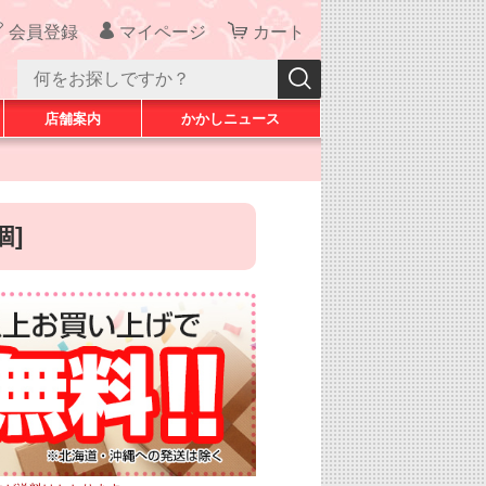
会員登録
マイページ
カート
店舗案内
かかしニュース
個]