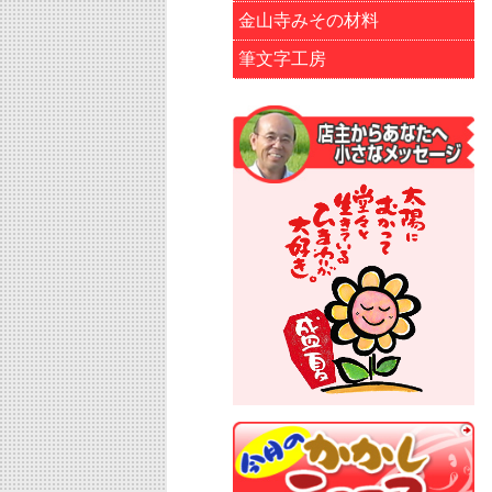
金山寺みその材料
筆文字工房