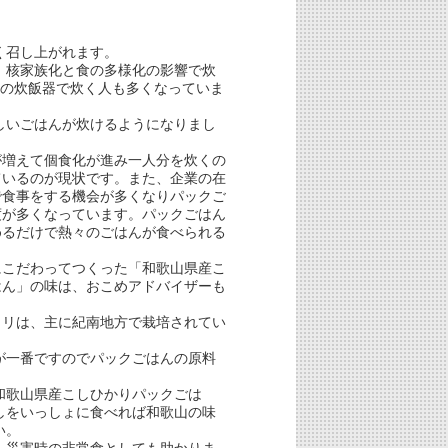
く召し上がれます。
、核家族化と食の多様化の影響で炊
きの炊飯器で炊く人も多くなっていま
しいごはんが炊けるようになりまし
が増えて個食化が進み一人分を炊くの
ているのが現状です。また、企業の在
で食事をする機会が多くなりパックご
度が多くなっています。パックごはん
めるだけで熱々のごはんが食べられる
！
にこだわってつくった「和歌山県産こ
はん」の味は、おこめアドバイザーも
。
カリは、主に紀南地方で栽培されてい
が一番ですのでパックごはんの原料
和歌山県産こしひかりパックごは
しをいっしょに食べれば和歌山の味
い。