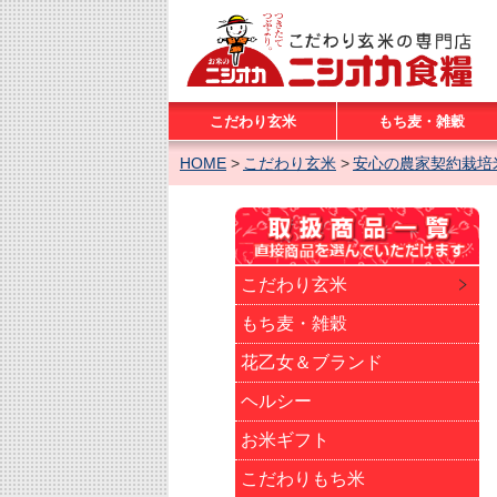
こだわり玄米
もち麦・雑穀
HOME
こだわり玄米
安心の農家契約栽培
こだわり玄米
もち麦・雑穀
花乙女＆ブランド
ヘルシー
お米ギフト
こだわりもち米