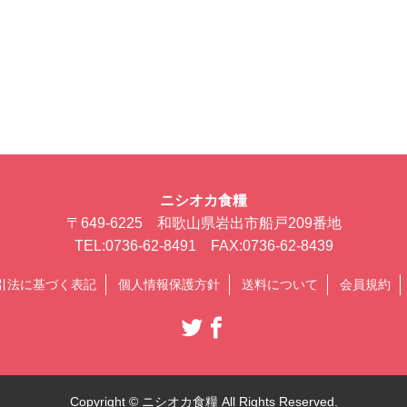
ニシオカ食糧
〒649-6225 和歌山県岩出市船戸209番地
TEL:0736-62-8491 FAX:0736-62-8439
引法に基づく表記
個人情報保護方針
送料について
会員規約
Copyright © ニシオカ食糧 All Rights Reserved.