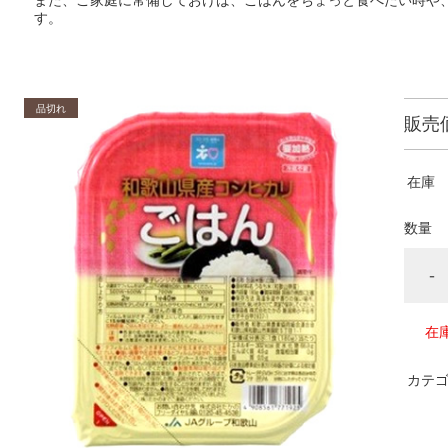
また、ご家庭に常備しておけば、ごはんをちょっと食べたい時や
す。
販売
在庫
数量
-
在
カテ