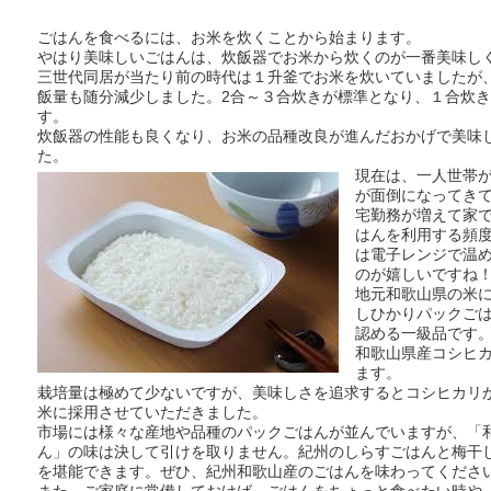
ごはんを食べるには、お米を炊くことから始まります。
やはり美味しいごはんは、炊飯器でお米から炊くのが一番美味し
三世代同居が当たり前の時代は１升釜でお米を炊いていましたが
飯量も随分減少しました。2合～３合炊きが標準となり、１合炊
す。
炊飯器の性能も良くなり、お米の品種改良が進んだおかげで美味
た。
現在は、一人世帯
が面倒になってき
宅勤務が増えて家
はんを利用する頻
は電子レンジで温
のが嬉しいですね
地元和歌山県の米
しひかりパックご
認める一級品です
和歌山県産コシヒ
ます。
栽培量は極めて少ないですが、美味しさを追求するとコシヒカリ
米に採用させていただきました。
市場には様々な産地や品種のパックごはんが並んでいますが、「
ん」の味は決して引けを取りません。紀州のしらすごはんと梅干
を堪能できます。ぜひ、紀州和歌山産のごはんを味わってくださ