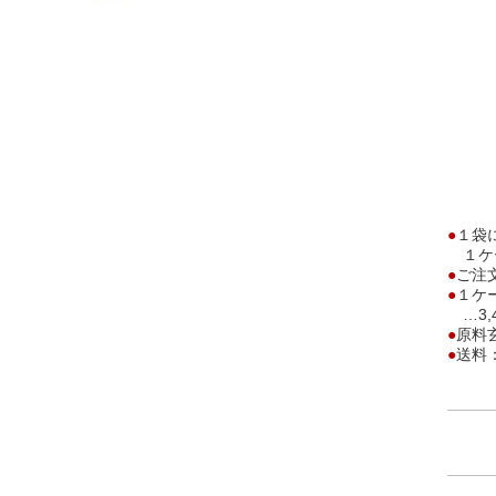
●
１袋に
１ケー
●
ご注
●
１ケ
…3,
●
原料
●
送料：