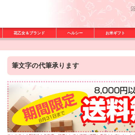
花乙女＆ブランド
ヘルシー
お米ギフト
筆文字の代筆承ります