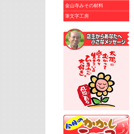
金山寺みその材料
筆文字工房