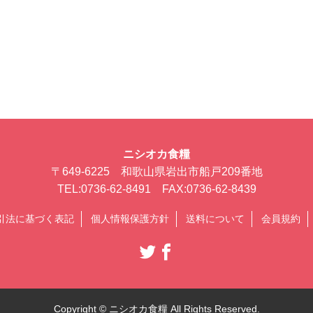
ニシオカ食糧
〒649-6225 和歌山県岩出市船戸209番地
TEL:0736-62-8491 FAX:0736-62-8439
引法に基づく表記
個人情報保護方針
送料について
会員規約
Copyright © ニシオカ食糧 All Rights Reserved.