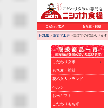
こだわり玄米
もち麦・雑穀
HOME
筆文字工房
筆文字の代筆承ります
こだわり玄米
もち麦・雑穀
花乙女＆ブランド
ヘルシー
お米ギフト
こだわりもち米