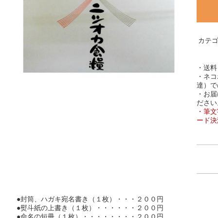
カテ
・送料
・ネコ
達）で
・お届
ださい
・筆文
ード決
●封筒、ハガキ宛名書き（１枚）・・・２００円
●熨斗紙の上書き（１枚）・・・・・・２００円
●命名の短冊（１枚）・・・・・・・・２００円