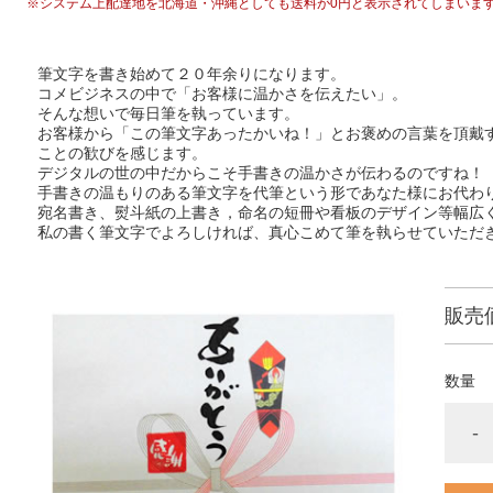
※システム上配達地を北海道・沖縄としても送料が0円と表示されてしまいま
筆文字を書き始めて２０年余りになります。
コメビジネスの中で「お客様に温かさを伝えたい」。
そんな想いで毎日筆を執っています。
お客様から「この筆文字あったかいね！」とお褒めの言葉を頂戴
ことの歓びを感じます。
デジタルの世の中だからこそ手書きの温かさが伝わるのですね！
手書きの温もりのある筆文字を代筆という形であなた様にお代わ
宛名書き、熨斗紙の上書き，命名の短冊や看板のデザイン等幅広
私の書く筆文字でよろしければ、真心こめて筆を執らせていただ
販売
数量
-