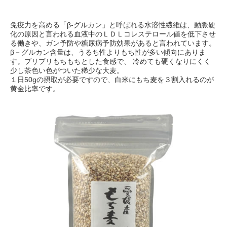
免疫力を高める「β-グルカン」と呼ばれる水溶性繊維は、動脈硬
化の原因と言われる血液中のＬＤＬコレステロール値を低下させ
る働きや、ガン予防や糖尿病予防効果があると言われています。
β－グルカン含量は、うるち性よりもち性が多い傾向にありま
す。プリプリもちもちとした食感で、 冷めても硬くなりにくく
少し茶色い色がついた稀少な大麦。
１日50gの摂取が必要ですので、白米にもち麦を３割入れるのが
黄金比率です。