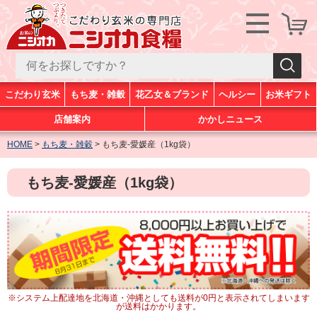
こだわり玄米
もち麦・雑穀
花乙女＆ブランド
ヘルシー
お米ギフト
店舗案内
かかしニュース
HOME
もち麦・雑穀
もち麦-愛媛産（1kg袋）
もち麦-愛媛産（1kg袋）
※システム上配達地を北海道・沖縄としても送料が0円と表示されてしまいます
が送料はかかります。