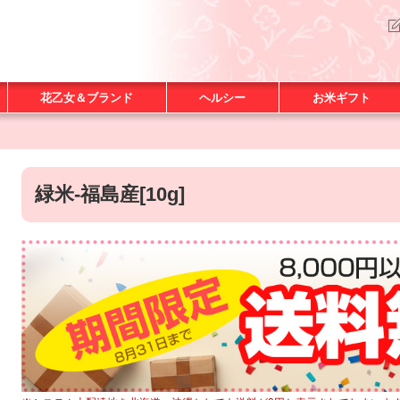
花乙女＆ブランド
ヘルシー
お米ギフト
緑米-福島産[10g]