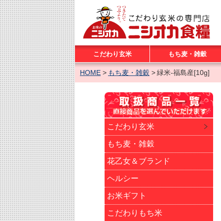
こだわり玄米
もち麦・雑穀
HOME
もち麦・雑穀
緑米-福島産[10g]
こだわり玄米
もち麦・雑穀
花乙女＆ブランド
ヘルシー
お米ギフト
こだわりもち米