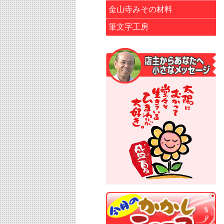
金山寺みその材料
筆文字工房