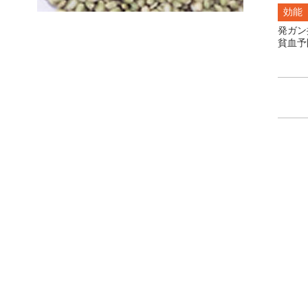
効能
発ガン
貧血予