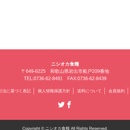
ニシオカ食糧
〒649-6225 和歌山県岩出市船戸209番地
TEL:0736-62-8491 FAX:0736-62-8439
引法に基づく表記
個人情報保護方針
送料について
会員規約
Copyright © ニシオカ食糧 All Rights Reserved.