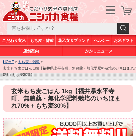
こだわり玄米
もち麦・雑穀
花乙女＆ブランド
ヘルシー
お米ギフト
店舗案内
かかしニュース
HOME
もち麦・雑穀
玄米もち麦ごはん 1kg【福井県永平寺町、無農薬・無化学肥料栽培のいちほまれ7
0%＋もち麦30%】
玄米もち麦ごはん 1kg【福井県永平寺
町、無農薬・無化学肥料栽培のいちほま
れ70%＋もち麦30%】