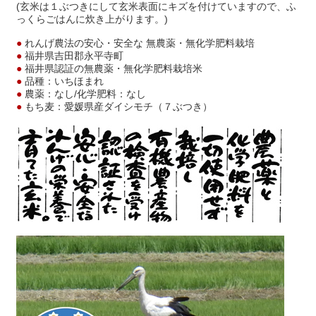
(玄米は１ぶつきにして玄米表面にキズを付けていますので、ふ
っくらごはんに炊き上がります。)
●
れんげ農法の安心・安全な 無農薬・無化学肥料栽培
●
福井県吉田郡永平寺町
●
福井県認証の無農薬・無化学肥料栽培米
●
品種：いちほまれ
●
農薬：なし/化学肥料：なし
●
もち麦：愛媛県産ダイシモチ（７ぶつき）